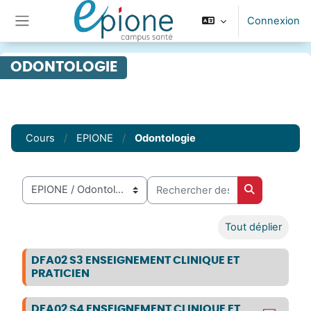
Passer au contenu principal
Connexion
Panneau latéral
ODONTOLOGIE
Cours
EPIONE
Odontologie
Rechercher des cours
Catégories de cours
Rechercher 
Tout déplier
DFA02 S3 ENSEIGNEMENT CLINIQUE ET
PRATICIEN
DFA02 S4 ENSEIGNEMENT CLINIQUE ET