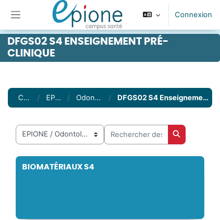
Passer au contenu principal
Connexion
Panneau latéral
DFGS02 S4 ENSEIGNEMENT PRÉ-
CLINIQUE
Cours
EPIONE
Odontologie
DFGS02 S4 Enseignement pré-clinique
Rechercher des cours
Catégories de cours
Rechercher 
BIOMATÉRIAUX S4