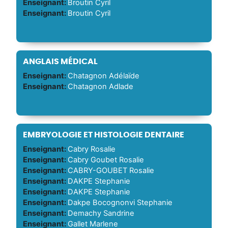
Enseignant:
Broutin Cyril
Enseignant:
Broutin Cyril
ANGLAIS MÉDICAL
Enseignant:
Chatagnon Adélaïde
Enseignant:
Chatagnon Adlade
EMBRYOLOGIE ET HISTOLOGIE DENTAIRE
Enseignant:
Cabry Rosalie
Enseignant:
Cabry Goubet Rosalie
Enseignant:
CABRY-GOUBET Rosalie
Enseignant:
DAKPE Stephanie
Enseignant:
DAKPE Stephanie
Enseignant:
Dakpe Bocognonvi Stephanie
Enseignant:
Demachy Sandrine
Enseignant:
Gallet Marlene