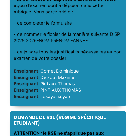
et/ou d'examen sont à déposer dans cette
rubrique. Vous serez prié.e :
- de compléter le formulaire
- de nommer le fichier de la manière suivante DISP
2025 2026-NOM PRENOM -ANNEE
- de joindre tous les justificatifs nécessaires au bon
examen de votre dossier
Enseignant:
Cornet Dominique
Enseignant:
Delsout Maxime
Enseignant:
Pintiaux Thomas
Enseignant:
PINTIAUX THOMAS
Enseignant:
Tekaya Issyan
DEMANDE DE RSE (RÉGIME SPÉCIFIQUE
ETUDIANT)
ATTENTION : le RSE ne s'applique pas aux