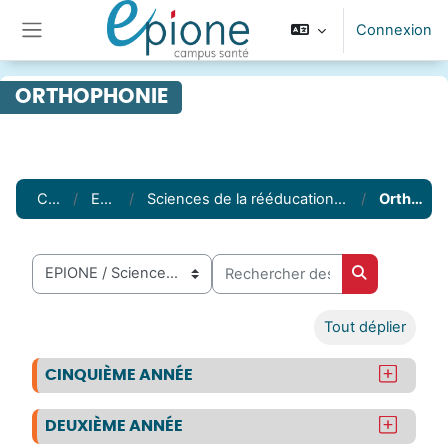
Passer au contenu principal
Connexion
Panneau latéral
ORTHOPHONIE
Cours
EPIONE
Sciences de la rééducation et de la réadaptation
Orthophonie
Rechercher des cours
Catégories de cours
Rechercher 
Tout déplier
CINQUIÈME ANNÉE
DEUXIÈME ANNÉE