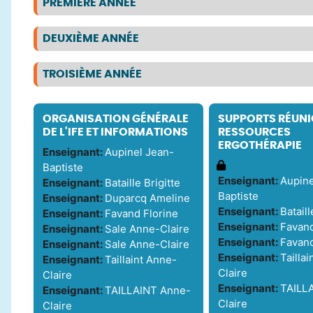
PREMIÈRE ANNÉE
DEUXIÈME ANNÉE
TROISIÈME ANNÉE
ORGANISATION GÉNÉRALE
SUPPORTS RÉUNIO
DE L'IFE ET INFORMATIONS
RESSOURCES
ERGOTHÉRAPIE
Enseignant:
Aupinel Jean-
Baptiste
Enseignant:
Aupine
Enseignant:
Bataille Brigitte
Baptiste
Enseignant:
Duparcq Ameline
Enseignant:
Bataill
Enseignant:
Favand Florine
Enseignant:
Favand
Enseignant:
Sale Anne-Claire
Enseignant:
Favand
Enseignant:
Sale Anne-Claire
Enseignant:
Tailla
Enseignant:
Taillaint Anne-
Claire
Claire
Enseignant:
TAILL
Enseignant:
TAILLAINT Anne-
Claire
Claire