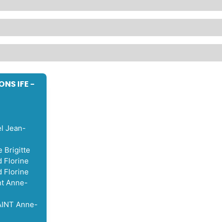
NS IFE -
l Jean-
e Brigitte
 Florine
 Florine
int Anne-
AINT Anne-