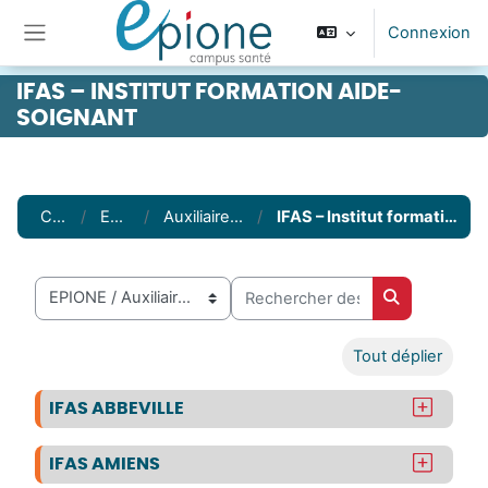
Passer au contenu principal
Connexion
Panneau latéral
IFAS – INSTITUT FORMATION AIDE-
SOIGNANT
Cours
EPIONE
Auxiliaires de soin
IFAS – Institut formation aide-soignant
Rechercher des cours
Catégories de cours
Rechercher 
Tout déplier
IFAS ABBEVILLE
IFAS AMIENS