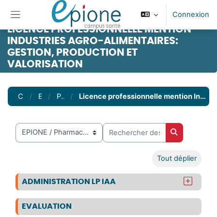
Passer au contenu principal
Connexion
Panneau latéral
LICENCE PROFESSIONNELLE MENTION
INDUSTRIES AGRO-ALIMENTAIRES:
GESTION, PRODUCTION ET
VALORISATION
Cours
EPIONE
Pharmacie
Licence professionnelle mention Industries Agro-alimentaires: Gestion, production et valorisation
Rechercher des cours
Catégories de cours
Rechercher 
Tout déplier
ADMINISTRATION LP IAA
EVALUATION