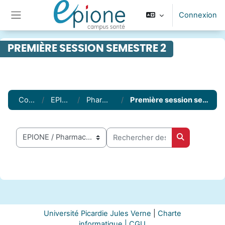
Passer au contenu principal
Connexion
Panneau latéral
PREMIÈRE SESSION SEMESTRE 2
Cours
EPIONE
Pharmacie
Première session semestre 2
Rechercher des cours
Catégories de cours
Rechercher 
Université Picardie Jules Verne
|
Charte
informatique |
CGU