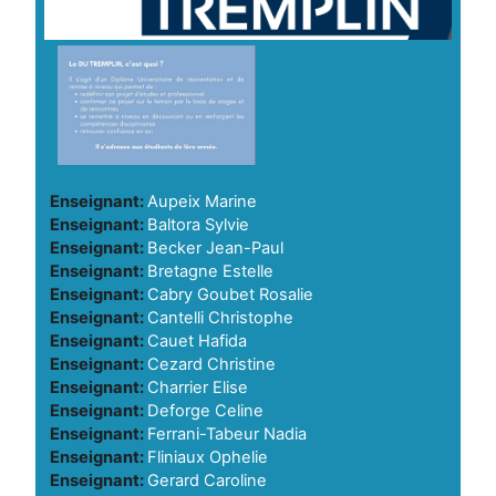
Enseignant:
Aupeix Marine
Enseignant:
Baltora Sylvie
Enseignant:
Becker Jean-Paul
Enseignant:
Bretagne Estelle
Enseignant:
Cabry Goubet Rosalie
Enseignant:
Cantelli Christophe
Enseignant:
Cauet Hafida
Enseignant:
Cezard Christine
Enseignant:
Charrier Elise
Enseignant:
Deforge Celine
Enseignant:
Ferrani-Tabeur Nadia
Enseignant:
Fliniaux Ophelie
Enseignant:
Gerard Caroline