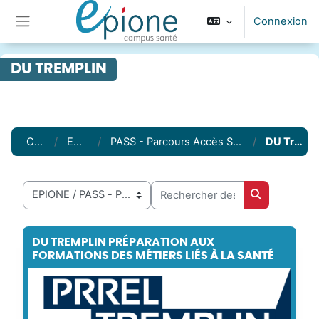
Passer au contenu principal
Connexion
Panneau latéral
DU TREMPLIN
Cours
EPIONE
PASS - Parcours Accès Santé Spécifique
DU Tremplin
Rechercher des cours
Catégories de cours
Rechercher 
DU TREMPLIN PRÉPARATION AUX
FORMATIONS DES MÉTIERS LIÉS À LA SANTÉ