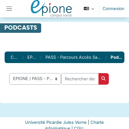
Passer au contenu principal
Connexion
Panneau latéral
PODCASTS
Cours
EPIONE
PASS - Parcours Accès Santé Spécifique
Podcasts
Rechercher des cours
Catégories de cours
Rechercher 
Université Picardie Jules Verne
|
Charte
informatique |
CGU