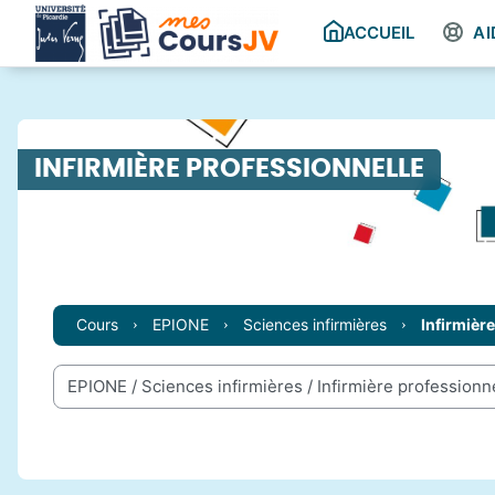
Passer au contenu principal
ACCUEIL
AI
INFIRMIÈRE PROFESSIONNELLE
Cours
EPIONE
Sciences infirmières
Infirmièr
Catégories de cours