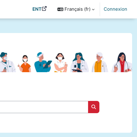
ENT
Français ‎(fr)‎
Connexion
Rechercher des cou