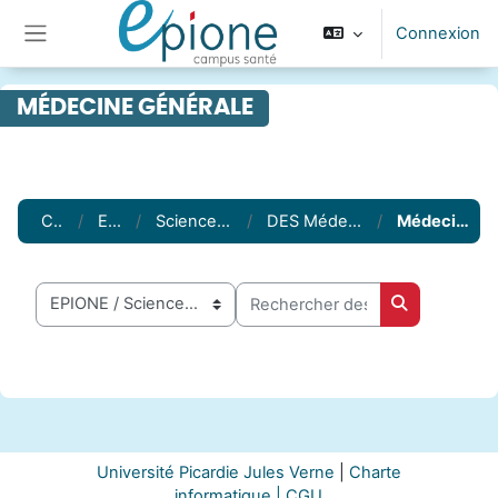
Passer au contenu principal
Connexion
Panneau latéral
MÉDECINE GÉNÉRALE
Cours
EPIONE
Sciences médicales
DES Médecine générale
Médecine générale
Rechercher des cours
Catégories de cours
Rechercher 
Université Picardie Jules Verne
|
Charte
informatique |
CGU