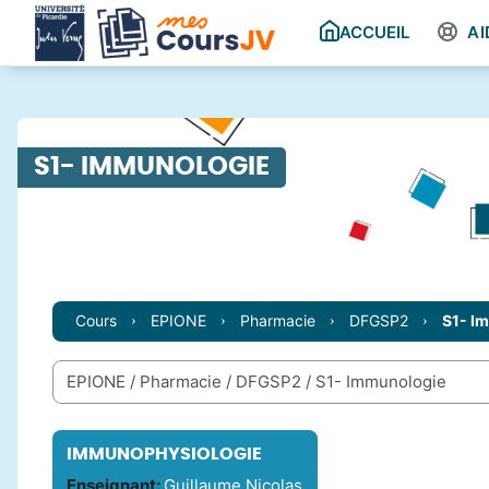
Passer au contenu principal
ACCUEIL
AI
S1- IMMUNOLOGIE
Cours
EPIONE
Pharmacie
DFGSP2
S1- I
Catégories de cours
IMMUNOPHYSIOLOGIE
Enseignant:
Guillaume Nicolas