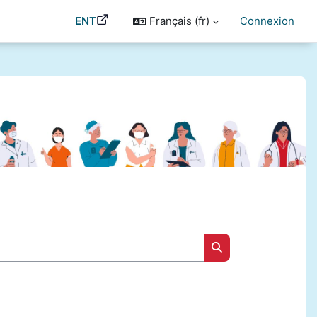
ENT
Français ‎(fr)‎
Connexion
Rechercher des cou