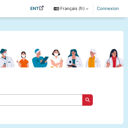
ENT
Français ‎(fr)‎
Connexion
Rechercher des cou