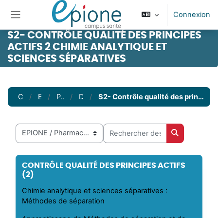
Passer au contenu principal
Connexion
Panneau latéral
S2- CONTRÔLE QUALITÉ DES PRINCIPES
ACTIFS 2 CHIMIE ANALYTIQUE ET
SCIENCES SÉPARATIVES
Cours
EPIONE
Pharmacie
DFGSP2
S2- Contrôle qualité des principes actifs 2 chimie analytique et sciences séparatives
Rechercher des cours
Catégories de cours
Rechercher 
CONTRÔLE QUALITÉ DES PRINCIPES ACTIFS
(2)
Chimie analytique et sciences séparatives :
Méthodes de séparation