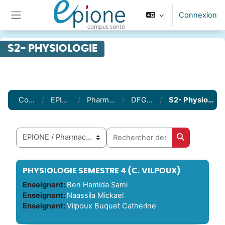
Passer au contenu principal
Connexion
Panneau latéral
S2- PHYSIOLOGIE
Cours
EPIONE
Pharmacie
DFGSP2
S2- Physiologie
Rechercher des cours
Catégories de cours
Rechercher 
PHYSIOLOGIE SEMESTRE 4 (C. VILPOUX)
Enseignant:
Ben Hamida Sami
Enseignant:
Naassila Mickael
Enseignant:
Vilpoux Buquet Catherine