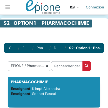
Passer au contenu principal
Connexion
Panneau latéral
S2- OPTION 1 – PHARMACOCHIMIE
Cours
EPIONE
Pharmacie
DFGSP2
S2- Option 1 – Pharmacochimie
Rechercher des cours
Catégories de cours
Rechercher 
PHARMACOCHIMIE
Enseignant:
Klimpt Alexandra
Enseignant:
Sonnet Pascal