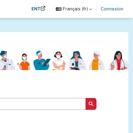
ENT
Français ‎(fr)‎
Connexion
Rechercher des cou