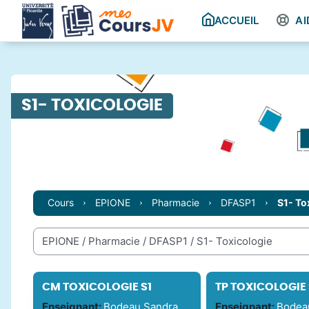
Passer au contenu principal
ACCUEIL
AI
S1- TOXICOLOGIE
Cours
EPIONE
Pharmacie
DFASP1
S1- To
Catégories de cours
CM TOXICOLOGIE S1
TP TOXICOLOGIE 
Enseignant:
Bodeau Sandra
Enseignant:
Bodea