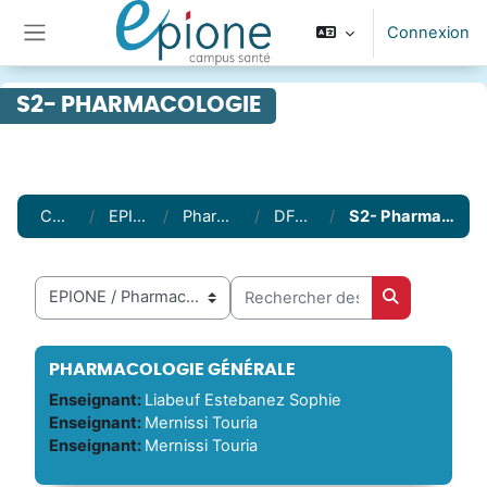
Passer au contenu principal
Connexion
Panneau latéral
S2- PHARMACOLOGIE
Cours
EPIONE
Pharmacie
DFASP1
S2- Pharmacologie
Rechercher des cours
Catégories de cours
Rechercher 
PHARMACOLOGIE GÉNÉRALE
Enseignant:
Liabeuf Estebanez Sophie
Enseignant:
Mernissi Touria
Enseignant:
Mernissi Touria