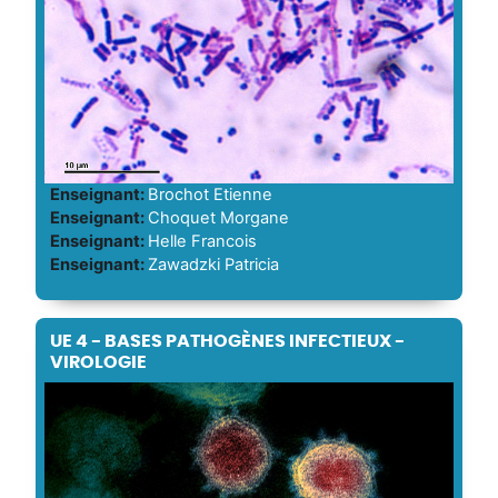
Enseignant:
Brochot Etienne
Enseignant:
Choquet Morgane
Enseignant:
Helle Francois
Enseignant:
Zawadzki Patricia
UE 4 - BASES PATHOGÈNES INFECTIEUX -
VIROLOGIE