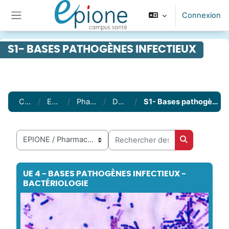
Passer au contenu principal
Connexion
Panneau latéral
S1- BASES PATHOGÈNES INFECTIEUX
Cours
EPIONE
Pharmacie
DFGSP2
S1- Bases pathogènes infectieux
Rechercher des cours
Catégories de cours
Rechercher 
UE 4 - BASES PATHOGÈNES INFECTIEUX -
BACTÉRIOLOGIE