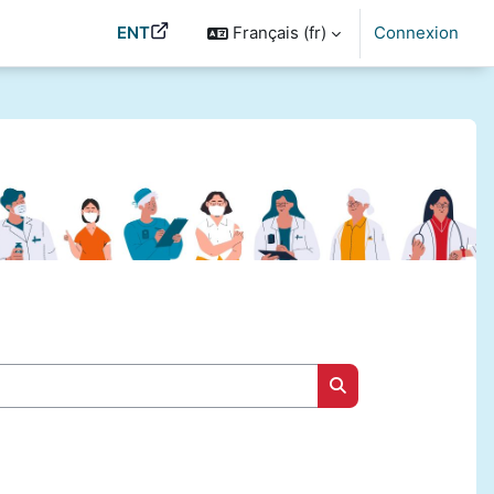
ENT
Français ‎(fr)‎
Connexion
Rechercher des cou