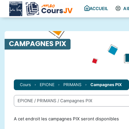
Passer au contenu principal
ACCUEIL
AI
CAMPAGNES PIX
Cours
EPIONE
PRIMANS
Campagnes PIX
Catégories de cours
A cet endroit les campagnes PIX seront disponibles