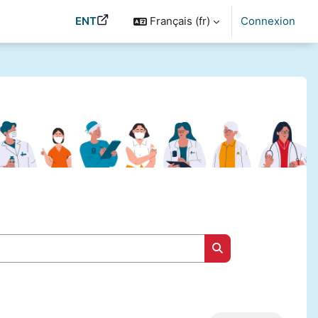
ENT
Français ‎(fr)‎
Connexion
Rechercher des cou