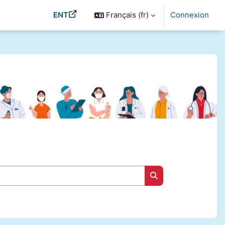
ENT
Français ‎(fr)‎
Connexion
Rechercher des cou