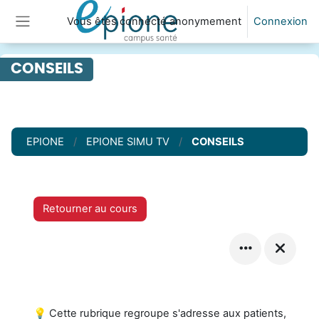
Passer au contenu principal
Vous êtes connecté anonymement
Connexion
Panneau latéral
CONSEILS
EPIONE
EPIONE SIMU TV
CONSEILS
Retourner au cours
💡 Cette rubrique regroupe s'adresse aux patients,