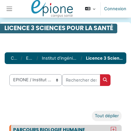
Passer au contenu principal
Connexion
Panneau latéral
LICENCE 3 SCIENCES POUR LA SANTÉ
Cours
EPIONE
Institut d’ingénierie de la Santé
Licence 3 Sciences pour la santé
Rechercher des cours
Catégories de cours
Rechercher 
Tout déplier
PARCOURS BIOLOGIE HUMAINE