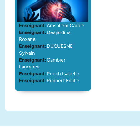
Enseignant:
Amsallem Carole
Enseignant:
Desjardins
Roxane
Enseignant:
DUQUESNE
Sylvain
Enseignant:
Gambier
Laurence
Enseignant:
Puech Isabelle
Enseignant:
Rimbert Emilie