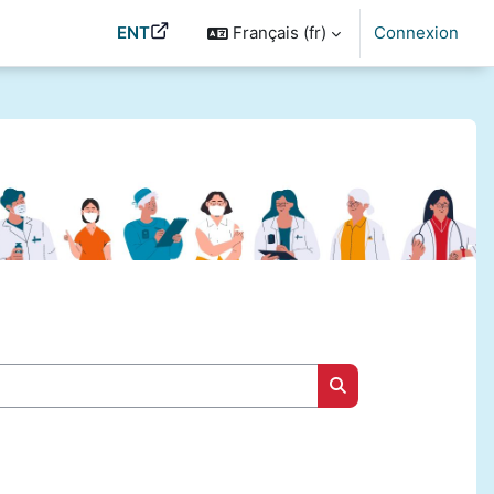
ENT
Français ‎(fr)‎
Connexion
Rechercher des cou