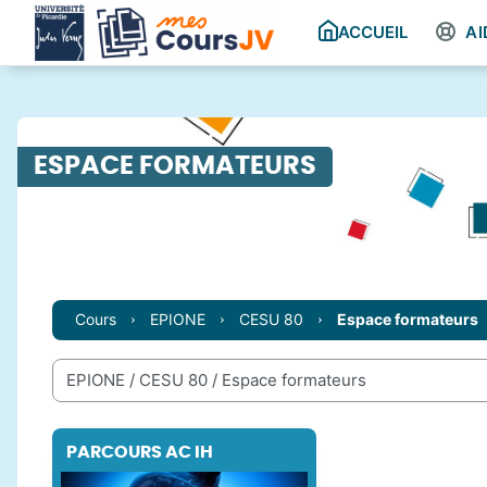
Passer au contenu principal
ACCUEIL
AI
ESPACE FORMATEURS
Cours
EPIONE
CESU 80
Espace formateurs
Catégories de cours
PARCOURS AC IH