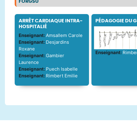
FORGSU
ARRÊT CARDIAQUE INTRA-
PÉDAGOGIE DU G
HOSPITALIÉ
Enseignant:
Amsallem Carole
Enseignant:
Desjardins
Roxane
Enseignant:
Rimber
Enseignant:
Gambier
Laurence
Enseignant:
Puech Isabelle
Enseignant:
Rimbert Emilie