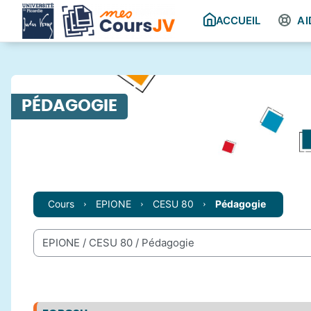
Passer au contenu principal
ACCUEIL
AI
PÉDAGOGIE
Cours
EPIONE
CESU 80
Pédagogie
Catégories de cours