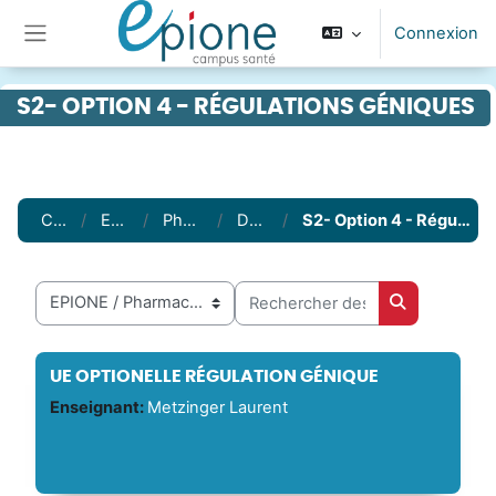
Passer au contenu principal
Connexion
Panneau latéral
S2- OPTION 4 - RÉGULATIONS GÉNIQUES
Cours
EPIONE
Pharmacie
DFGSP2
S2- Option 4 - Régulations géniques
Rechercher des cours
Catégories de cours
Rechercher 
UE OPTIONELLE RÉGULATION GÉNIQUE
Enseignant:
Metzinger Laurent