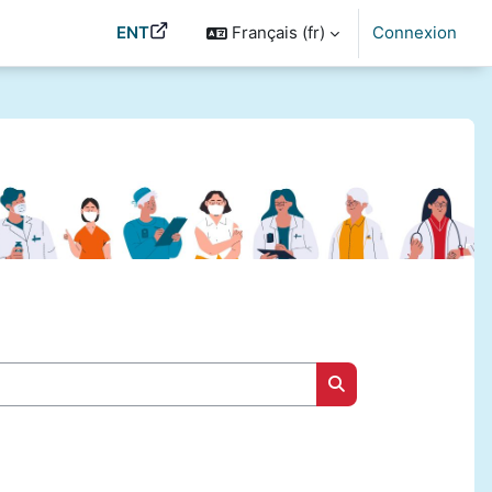
ENT
Français ‎(fr)‎
Connexion
Rechercher des cou