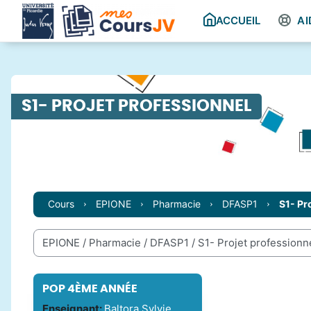
Passer au contenu principal
ACCUEIL
AI
S1- PROJET PROFESSIONNEL
Cours
EPIONE
Pharmacie
DFASP1
S1- Pr
Catégories de cours
POP 4ÈME ANNÉE
Enseignant:
Baltora Sylvie