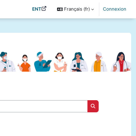
ENT
Français ‎(fr)‎
Connexion
Rechercher des cou