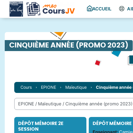
Passer au contenu principal
ACCUEIL
AI
CINQUIÈME ANNÉE (PROMO 2023)
Cours
EPIONE
Maïeutique
Cinquième année
Catégories de cours
DÉPÔT MÉMOIRE 2E
DÉPÔT MÉMOIRE D
SESSION
Enseignant:
Camie