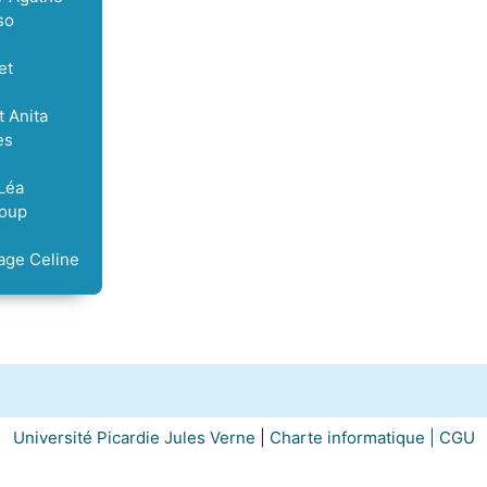
so
et
 Anita
es
Léa
loup
age Celine
Université Picardie Jules Verne
|
Charte informatique |
CGU