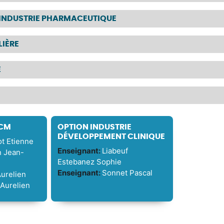
’INDUSTRIE PHARMACEUTIQUE
LIÈRE
E
QCM
OPTION INDUSTRIE
DÉVELOPPEMENT CLINIQUE
t Etienne
Enseignant:
Liabeuf
n Jean-
Estebanez Sophie
Enseignant:
Sonnet Pascal
urelien
Aurelien