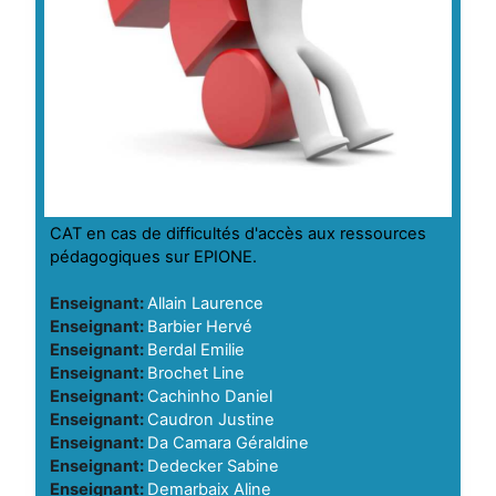
CAT en cas de difficultés d'accès aux ressources
pédagogiques sur EPIONE.
Enseignant:
Allain Laurence
Enseignant:
Barbier Hervé
Enseignant:
Berdal Emilie
Enseignant:
Brochet Line
Enseignant:
Cachinho Daniel
Enseignant:
Caudron Justine
Enseignant:
Da Camara Géraldine
Enseignant:
Dedecker Sabine
Enseignant:
Demarbaix Aline