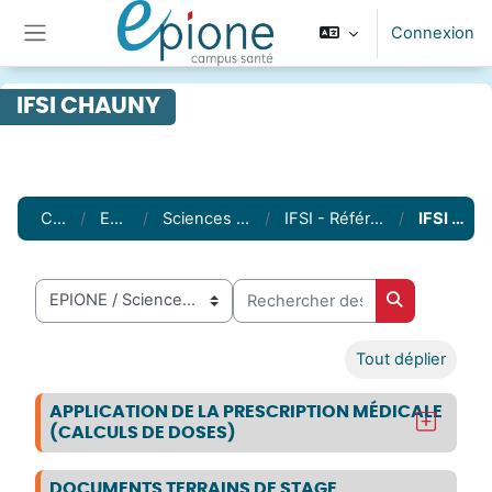
Passer au contenu principal
Connexion
Panneau latéral
IFSI CHAUNY
Cours
EPIONE
Sciences infirmières
IFSI - Référentiel 2009
IFSI Chauny
Rechercher des cours
Catégories de cours
Rechercher 
Tout déplier
APPLICATION DE LA PRESCRIPTION MÉDICALE
(CALCULS DE DOSES)
DOCUMENTS TERRAINS DE STAGE